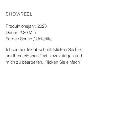
SHOWREEL
Produktionsjahr: 2023
Dauer: 2:30 Min
Farbe / Sound / Untertitel
Ich bin ein Textabschnitt. Klicken Sie hier,
um Ihren eigenen Text hinzuzufügen und
mich zu bearbeiten. Klicken Sie einfach
auf "Text bearbeiten" oder doppelklicken
Sie, um Ihren Inhalt hinzuzufügen und die
Fonts zu ändern. Ziehen Sie mich an die
gewünschte Stelle auf Ihrer Seite.
Impressum
Datenschutz
AGB