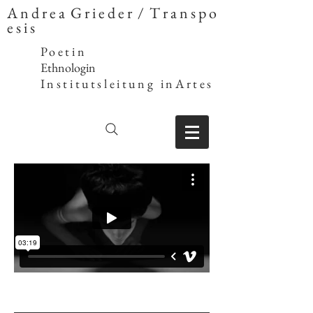
A n d r e a G r i e d e r / T r a n s p o
e s i s
Poetin
Ethnologin
Institutsleitung inArtes