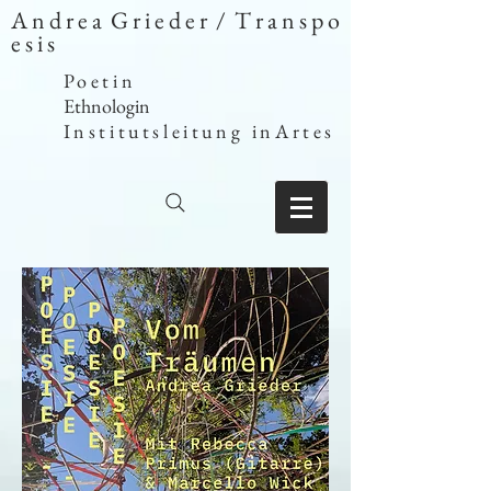
A n d r e a G r i e d e r / T r a n s p o
e s i s
Poetin
Ethnologin
Institutsleitung inArtes