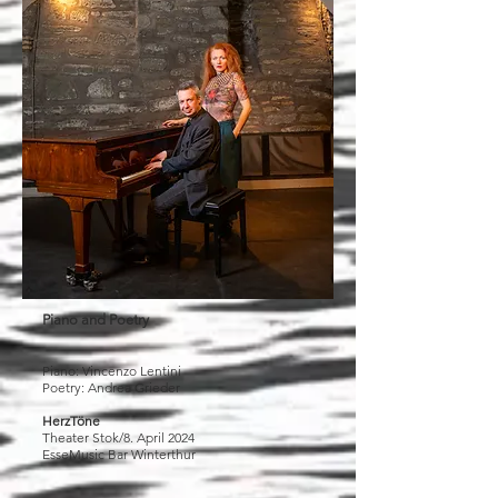
Piano and Poetry
Piano: Vincenzo Lentini
Poetry: Andrea Grieder
HerzTöne
Theater Stok/8. April 2024
EsseMusic Bar Winterthur